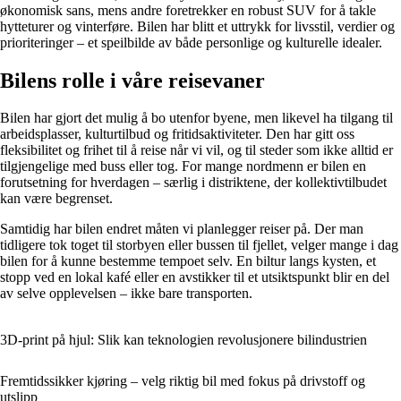
økonomisk sans, mens andre foretrekker en robust SUV for å takle
hytteturer og vinterføre. Bilen har blitt et uttrykk for livsstil, verdier og
prioriteringer – et speilbilde av både personlige og kulturelle idealer.
Bilens rolle i våre reisevaner
Bilen har gjort det mulig å bo utenfor byene, men likevel ha tilgang til
arbeidsplasser, kulturtilbud og fritidsaktiviteter. Den har gitt oss
fleksibilitet og frihet til å reise når vi vil, og til steder som ikke alltid er
tilgjengelige med buss eller tog. For mange nordmenn er bilen en
forutsetning for hverdagen – særlig i distriktene, der kollektivtilbudet
kan være begrenset.
Samtidig har bilen endret måten vi planlegger reiser på. Der man
tidligere tok toget til storbyen eller bussen til fjellet, velger mange i dag
bilen for å kunne bestemme tempoet selv. En biltur langs kysten, et
stopp ved en lokal kafé eller en avstikker til et utsiktspunkt blir en del
av selve opplevelsen – ikke bare transporten.
3D-print på hjul: Slik kan teknologien revolusjonere bilindustrien
Fremtidssikker kjøring – velg riktig bil med fokus på drivstoff og
utslipp