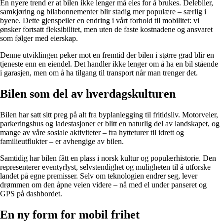
En nyere trend er at bilen ikke lenger må eies for å brukes. Delebiler,
samkjøring og bilabonnementer blir stadig mer populære – særlig i
byene. Dette gjenspeiler en endring i vårt forhold til mobilitet: vi
ønsker fortsatt fleksibilitet, men uten de faste kostnadene og ansvaret
som følger med eierskap.
Denne utviklingen peker mot en fremtid der bilen i større grad blir en
tjeneste enn en eiendel. Det handler ikke lenger om å ha en bil stående
i garasjen, men om å ha tilgang til transport når man trenger det.
Bilen som del av hverdagskulturen
Bilen har satt sitt preg på alt fra byplanlegging til fritidsliv. Motorveier,
parkeringshus og ladestasjoner er blitt en naturlig del av landskapet, og
mange av våre sosiale aktiviteter – fra hytteturer til idrett og
familieutflukter – er avhengige av bilen.
Samtidig har bilen fått en plass i norsk kultur og populærhistorie. Den
representerer eventyrlyst, selvstendighet og muligheten til å utforske
landet på egne premisser. Selv om teknologien endrer seg, lever
drømmen om den åpne veien videre – nå med el under panseret og
GPS på dashbordet.
En ny form for mobil frihet