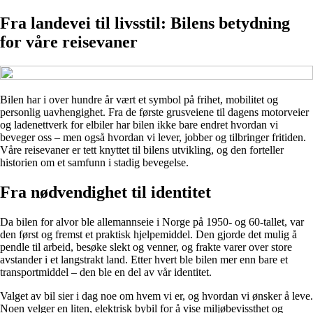
Fra landevei til livsstil: Bilens betydning
for våre reisevaner
Bilen har i over hundre år vært et symbol på frihet, mobilitet og
personlig uavhengighet. Fra de første grusveiene til dagens motorveier
og ladenettverk for elbiler har bilen ikke bare endret hvordan vi
beveger oss – men også hvordan vi lever, jobber og tilbringer fritiden.
Våre reisevaner er tett knyttet til bilens utvikling, og den forteller
historien om et samfunn i stadig bevegelse.
Fra nødvendighet til identitet
Da bilen for alvor ble allemannseie i Norge på 1950- og 60-tallet, var
den først og fremst et praktisk hjelpemiddel. Den gjorde det mulig å
pendle til arbeid, besøke slekt og venner, og frakte varer over store
avstander i et langstrakt land. Etter hvert ble bilen mer enn bare et
transportmiddel – den ble en del av vår identitet.
Valget av bil sier i dag noe om hvem vi er, og hvordan vi ønsker å leve.
Noen velger en liten, elektrisk bybil for å vise miljøbevissthet og