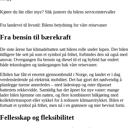
Kjører du lite eller mye? Slik justerer du bilens serviceintervaller
Fra landevei til livsstil: Bilens betydning for våre reisevaner
Fra bensin til bærekraft
De siste årene har klimadebatten satt bilens rolle under lupen. Der bilen
tidligere ble sett på som et symbol på frihet, forbindes den nå også med
ansvar. Overgangen fra bensin og diesel til el og hybrid har endret
både teknologien og tankegangen bak våre reisevaner.
Elbilen har fått et enormt gjennombrudd i Norge, og landet er i dag
verdensledende på elektrisk mobilitet. Det har gjort det nødvendig å
planlegge turene annerledes – med ladestopp og ruter tilpasset
batteriets rekkevidde. Samtidig har det åpnet for nye vaner: mange
lader bilen hjemme om natten, og flere kombinerer bilkjøring med
kollektivtransport eller sykkel for å redusere klimaavtrykket. Bilen er
fortsatt et symbol på frihet, men nå i en grønnere og mer bevisst form.
Fellesskap og fleksibilitet